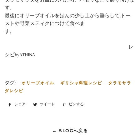
す。
最後にオリーブオイルをほんの少し上から垂らして,トー
ストや野菜スティクにつけて食べま
す。
レ
シピbyATHINA
タグ:
オリーブオイル
ギリシャ料理レシピ
タラモサラ
ダレシピ
シェア
Facebook
ツイート
Twitter
ピンする
Pinterest
で
に
で
シ
投
ピ
ェ
稿
ン
← BLOGへ戻る
ア
す
す
す
る
る