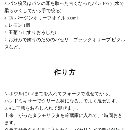
3. パン粉又はパンの耳を取った古くなったパン 100gr (水で
柔らかくしてから手で絞る)
4. EX バージンオリーブオイル 300ml
5. レモン 1個
6. 玉葱 1/4 (すりおろした)
7. お好みで飾りのためのパセリ、ブラックオリーブ,ピクル
スなど。
作り方
A. ボウルに1~5までを入れてフォークで混ぜてから、
ハンドミキサーでクリーム状になるまでよく混ぜます。
B. Aに玉葱をおろし入れて混ぜます。
出来上がったタラモサラタを冷蔵庫に入れて、1時間おき
ます。
タラモサラタをお皿に入れたら、パセリなどで飾り付けま